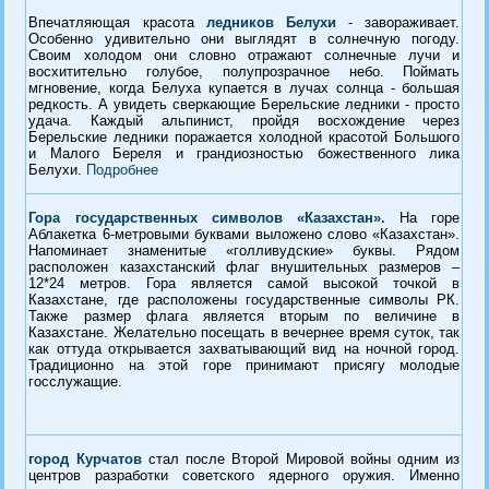
Впечатляющая красота
ледников Белухи
- завораживает.
Особенно удивительно они выглядят в солнечную погоду.
Своим холодом они словно отражают солнечные лучи и
восхитительно голубое, полупрозрачное небо. Поймать
мгновение, когда Белуха купается в лучах солнца - большая
редкость. А увидеть сверкающие Берельские ледники - просто
удача. Каждый альпинист, пройдя восхождение через
Берельские ледники поражается холодной красотой Большого
и Малого Береля и грандиозностью божественного лика
Белухи.
Подробнее
Гора государственных символов «Казахстан».
На горе
Аблакетка 6-метровыми буквами выложено слово «Казахстан».
Напоминает знаменитые «голливудские» буквы. Рядом
расположен казахстанский флаг внушительных размеров –
12*24 метров. Гора является самой высокой точкой в
Казахстане, где расположены государственные символы РК.
Также размер флага является вторым по величине в
Казахстане. Желательно посещать в вечернее время суток, так
как оттуда открывается захватывающий вид на ночной город.
Традиционно на этой горе принимают присягу молодые
госслужащие.
город
Курчатов
стал после Второй Мировой войны одним из
центров разработки советского ядерного оружия. Именно