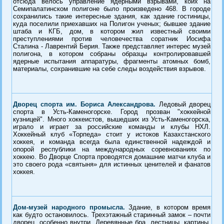
отсюда велось управление ядерными взрывами, коих на
Семипалатинском полигоне было произведено 468. В городе
сохранились такие интересные здания, как здание гостиницы,
куда поселили приехавших на Полигон ученых; бывшее здание
штаба и КГБ, дом, в котором жил известный своими
преступлениями против человечества соратник Иосифа
Сталина - Лаврентий Берия. Также представляет интерес музей
полигона, в котором собраны образцы контролировавшей
ядерные испытания аппаратуры, фрагменты атомных бомб,
материалы, сохранившие на себе следы воздействия взрывов.
Дворец спорта им. Бориса Александрова.
Ледовый дворец
спорта в Усть-Каменогорске. Город прозван "хоккейной
кузницей". Много хоккеистов, вышедших из Усть-Каменогорска,
играло и играет за российские команды и клубы НХЛ.
Хоккейный клуб «Торпеда» стоит у истоков Казахстанского
хоккея, и команда всегда была единственной надеждой и
опорой республики на международных соревнованиях по
хоккею. Во Дворце Спорта проводятся домашние матчи клуба и
это своего рода «святыня» для истинных ценителей и фанатов
хоккея.
Дом-музей народного промысла.
Здание, в котором время
как будто остановилось. Трехэтажный старинный замок – почти
дворец, особенно внутри. Деревянные бра, лестницы, картины,