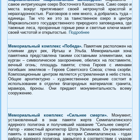
самое интригующее озеро Восточного Казахстана. Само озеро и
места вокруг притягивают своей нетронутой красотой и
неразгадонностью. Разговоров о нем много, а добрались туда –
единицы. Так что же это за таинственное озеро в центре
Маркакольского государственного природного заповедника, где
таежные леса, прозрачные горные реки и светлые ключи манят
своей чистотой и открытостью.
Подробнее
Мемориальный комплекс «Победа».
Памятник расположен на
слиянии двух рек, Иртыш и Ульба. Мемориальная зона
памятника представлена такими составными элементами, как
курган – символическое захоронение, обелиск на постаменте,
вечный огонь; площадь памяти; стена Героев с именами
погибших земляков – Героев Советского Союза; стена скорби.
Композиционным центром является устремленная в небо стела.
Общее архитектурно - художественное решение состоит в
использовании в отделке благородных материалов: гранита,
мрамора, бронзы. Они придают монументальность всему
сооружению.
Мемориальный комплекс «Сильнее смерти».
Монумент,
установленный в знак памяти жертв Семипалатинского
ядерного полигона и получивший название "Сильнее смерти".
Автор - известный архитектор Шота Уалиханов. Он увековечил
память о важной странице в истории Семипалатинска - годах
работы ядерного полигона, закрытого в соответствии с указом