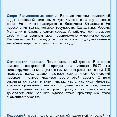
Озеро Рахмановские ключи
.
Есть ли источник волшебной
воды, способный излечить любую болезнь и затянуть любые
раны. Есть и он находится в Восточном Казахстане
На
пересечении границ четырех государств: Казахстана, России,
Монголии и Китая, в самом сердце Алтайских гор на высоте
1760 м над уровнем моря, расположено живописное озеро
Рахмановское. По легенде, если войти в его чудодейственные
лечебные воды, то исцелится и тело и дух.
Осиновский перевал
.
По автомобильной дороге «Восточное
кольцо», построенной народом, на участке 56-72 км
головокружительные спуски и крутые повороты, почти под 180
градусов, народ давно называет серпантином. Осиновский
перевал – самое красивое место этой дороги. С него
открывается удивительный пейзаж, как с картинки. Человек,
впервые проехавший участок, получает море эмоций, можно
испытать даже некий экстрим. Природа сказочной красоты
добавляет еще большее удовольствие прохождению этого
знаменитого участка.
Подвесной мост
является визитной карточкой и одной из