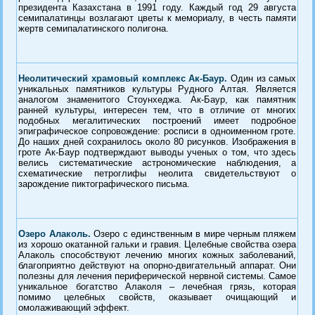
президента Казахстана в 1991 году. Каждый год 29 августа
семипалатинцы возлагают цветы к мемориалу, в честь памяти
жертв семипалатинского полигона.
Неолитический храмовый комплекс Ак-Баур.
Один из самых
уникальных памятников культуры Рудного Алтая. Является
аналогом знаменитого Стоунхеджа. Ак-Баур, как памятник
ранней культуры, интересен тем, что в отличие от многих
подобных мегалитических построений имеет подробное
эпиграфическое сопровождение: росписи в одноименном гроте.
До наших дней сохранилось около 80 рисунков. Изображения в
гроте Ак-Баур подтверждают выводы ученых о том, что здесь
велись систематические астрономические наблюдения, а
схематические петроглифы неолита свидетельствуют о
зарождение пиктографического письма.
Озеро Алаколь.
Озеро с единственным в мире черным пляжем
из хорошо окатанной гальки и гравия. Целебные свойства озера
Алаколь способствуют лечению многих кожных заболеваний,
благоприятно действуют на опорно-двигательный аппарат. Они
полезны для лечения периферической нервной системы. Самое
уникальное богатство Алаколя – лечебная грязь, которая
помимо целебных свойств, оказывает очищающий и
омолаживающий эффект.