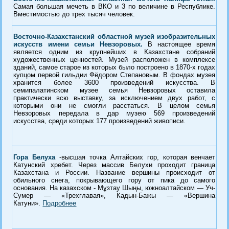
Самая большая мечеть в ВКО и 3 по величине в Республике.
Вместимостью до трех тысяч человек.
Восточно-Казахстанский областной музей изобразительных
искусств имени семьи Невзоровых.
В настоящее время
является одним из крупнейших в Казахстане собраний
художественных ценностей. Музей расположен в комплексе
зданий, самое старое из которых было построено в 1870-х годах
купцом первой гильдии Фёдором Степановым. В фондах музея
хранится более 3600 произведений искусства. В
семипалатинском музее семья Невзоровых оставила
практически всю выставку, за исключением двух работ, с
которыми они не смогли расстаться. В целом семья
Невзоровых передала в дар музею 569 произведений
искусства, среди которых 177 произведений живописи.
Гора Белуха
-
высшая точка Алтайских гор, которая венчает
Катунский хребет. Через массив Белухи проходит граница
Казахстана и России. Название вершины происходит от
обильного снега, покрывающего гору от пика до самого
основания. На казахском -
Мұзтау
Шыңы
,
южноалтайском — Уч-
Сумер — «Трехглавая», Кадын-Бажы — «Вершина
Катуни».
Подробнее