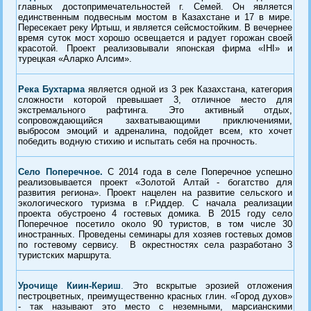
главных достопримечательностей г. Семей. Он является
единственным подвесным мостом в Казахстане и 17 в мире.
Пересекает реку Иртыш, и является сейсмостойким. В вечернее
время суток мост хорошо освещается и радует горожан своей
красотой. Проект реализовывали японская фирма «IHI» и
турецкая «Аларко Алсим».
Река Бухтарма
является одной из 3 рек Казахстана, категория
сложности которой превышает 3, отличное место для
экстремального рафтинга. Это активный отдых,
сопровождающийся захватывающими приключениями,
выбросом эмоций и адреналина, подойдет всем, кто хочет
победить водную стихию и испытать себя на прочность.
Село Поперечное.
С 2014 года в селе Поперечное успешно
реализовывается проект «Золотой Алтай - богатство для
развития региона». Проект нацелен на развитие сельского и
экологического туризма в г.Риддер. С начала реализации
проекта обустроено 4 гостевых домика. В 2015 году село
Поперечное посетило около 90 туристов, в том числе 30
иностранных. Проведены семинары для хозяев гостевых домов
по гостевому сервису. В окрестностях села разработано 3
туристских маршрута.
Урочище Киин-Кериш
.
Это вскрытые эрозией отложения
пестроцветных, преимущественно красных глин. «Город духов»
- так называют это место с неземными, марсианскими