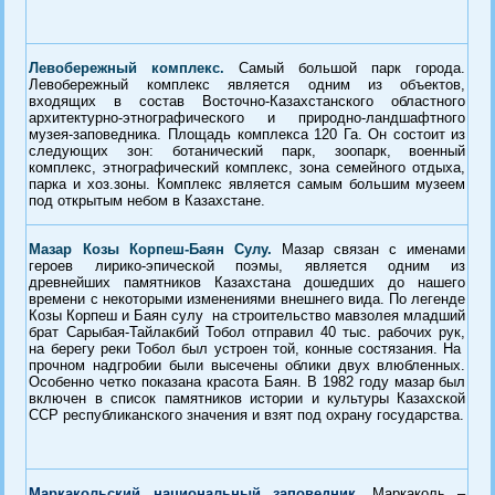
Левобережный комплекс.
Самый большой парк города.
Левобережный комплекс является одним из объектов,
входящих в состав Восточно-Казахстанского областного
архитектурно-этнографического и природно-ландшафтного
музея-заповедника. Площадь комплекса 120 Га. Он состоит из
следующих зон: ботанический парк, зоопарк, военный
комплекс, этнографический комплекс, зона семейного отдыха,
парка и хоз.зоны. Комплекс является самым большим музеем
под открытым небом в Казахстане.
Мазар Козы Корпеш-Баян Сулу.
Мазар связан с именами
героев лирико-эпической поэмы, является одним из
древнейших памятников Казахстана дошедших до нашего
времени с некоторыми изменениями внешнего вида. По легенде
Козы Корпеш и Баян сулу на строительство мавзолея младший
брат Сарыбая-Тайлакбий Тобол отправил 40 тыс. рабочих рук,
на берегу реки Тобол был устроен той, конные состязания. На
прочном надгробии были высечены облики двух влюбленных.
Особенно четко показана красота Баян. В 1982 году мазар был
включен в список памятников истории и культуры Казахской
ССР республиканского значения и взят под охрану государства.
Маркакольский национальный заповедник
.
Маркаколь –