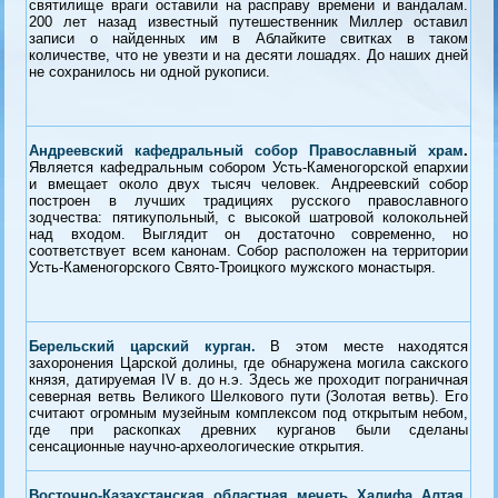
святилище враги оставили на расправу времени и вандалам.
История.· Этнография.· Культура
200 лет назад известный путешественник Миллер оставил
записи о найденных им в Аблайките свитках в таком
О тех, кто пишет
количестве, что не увезти и на десяти лошадях. До наших дней
не сохранилось ни одной рукописи.
Образование
Ономастика
Религия
Андреевский кафедральный собор Православный храм
.
Искусство
Является кафедральным собором Усть-Каменогорской епархии
и вмещает около двух тысяч человек. Андреевский собор
построен в лучших традициях русского православного
зодчества: пятикупольный, с высокой шатровой колокольней
над входом. Выглядит он достаточно современно, но
соответствует всем канонам. Собор расположен на территории
Усть-Каменогорского Свято-Троицкого мужского монастыря.
Берельский царский курган
.
В этом месте находятся
захоронения Царской долины, где обнаружена могила сакского
князя, датируемая IV в. до н.э. Здесь же проходит пограничная
северная ветвь Великого Шелкового пути (Золотая ветвь). Его
считают огромным музейным комплексом под открытым небом,
где при раскопках древних курганов были сделаны
сенсационные научно-археологические открытия.
Восточно-Казахстанская областная мечеть Халифа Алтая.