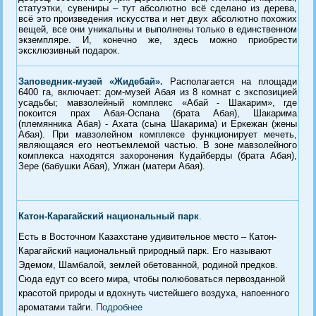
статуэтки, сувениры – тут абсолютно всё сделано из дерева,
всё это произведения искусства и нет двух абсолютно похожих
вещей, все они уникальны и выполнены только в единственном
экземпляре. И, конечно же, здесь можно приобрести
эксклюзивный подарок.
Заповедник-музей «Жидебай».
Располагается на площади
6400 га, включает: дом-музей Абая из 8 комнат с экспозицией
усадьбы; мавзолейный комплекс «Абай - Шакарим», где
покоится прах Абая-Оспана (брата Абая), Шакарима
(племянника Абая) - Ахата (сына Шакарима) и Еркежан (жены
Абая). При мавзолейном комплексе функционирует мечеть,
являющаяся его неотъемлемой частью. В зоне мавзолейного
комплекса находятся захоронения Кудайберды (брата Абая),
Зере (бабушки Абая), Улжан (матери Абая).
Катон-Карагайский национальный парк
.
Есть в Восточном Казахстане удивительное место – Катон-
Карагайский национальный природный парк. Его называют
Эдемом, Шамбалой, землей обетованной, родиной предков.
Сюда едут со всего мира, чтобы полюбоваться первозданной
красотой природы и вдохнуть чистейшего воздуха, напоенного
ароматами тайги.
Подробнее