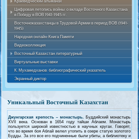
Краеведческий альманах
Ашутас
Курчумский район
Пещера "Коныр Аулие"
Цифровая летопись войны: о вкладе Восточного Казахстана
Краеведческий альманах 2026
в Победу в ВОВ 1941-1945 гг.
Маркакольский район
Шиликтинская долина
Краеведческий альманах 2025
Восточноказахстанцы в Трудовой Армии в период ВОВ (1941-
Герои Советского Союза
Тарбагатайский район
Белуха
Краеведческий альманах 2024
1945)
Полные кавалеры ордена Славы
Самарский район
Мавзолей Ыргызбай Досканулы
Краеведческий альманах 2023
Народная онлайн-Книга Памяти
Участники обороны Брестской крепости
Уланский район
Берель
Краеведческий альманах 2022
Видеоколлекция
Участники обороны Ленинграда
Улькен Нарынский район
Дом «Алаш арыстары»
Краеведческий альманах 2021
Восточный Казахстан литературный
30-ая Гвардейская дивизия
Шемонаихинский район
Литературно-мемориальный музей Ф.М. Достоевского города
Краеведческий альманах 2020
Виртуальные выставки
Литературное объединение «Звено Алтая»
Семей
Партизаны-подпольщики
Краеведческий альманах 2019
Фестивали и чтения
К. Мухамедханов: библиографический указатель
Мемориальный комплекс «Абай-Шакарим»
В тылу как в бою
Краеведческий альманах 2018
От первого лица
Экранный диктор
Монумент «Сильнее смерти»
Участники трудовой армии
Пером и мечом
Краеведческий альманах 2017
Литературные и памятные места Восточного Казахстана
Мавзолей Козы Корпеш и Баян Сулу
И в тылу ковалась Победа
Воспоминания о войне
Краеведческий альманах 2016
Журнал фантастики Фэнзин
Мавзолей Енлик - Кебек
Статьи "Восточный Казахстан в годы ВОВ"
Краеведческий альманах 2015
Уникальный Восточный Казахстан
Виртуальная выставка книг поэтов и писателей-фронтовиков
Ак-Баур
Краеведческий альманах 2014
Абылайкит
Краеведческий альманах 2013
Джунгарская крепость – монастырь.
Буддийский монастырь
Святилище Сарыколь
XVII века. Основан в 1654 году тайши Аблаем. Монастырь
Геология
пользуется широкой известностью в научных кругах. Говорят,
Достопримечательности и памятники края
что во время боя Аблай велел утопить в озере статую золотого
Будды. За это все его подчиненные были убиты, а библиотеку и
Исследователи края